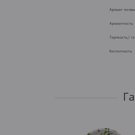
Аромат почвы
Ароматность
Терпкость/ г
Кислотность
Г