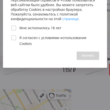
персонализации сервисов и чтобы пользоваться
Сицилия
Испания
Австрия
Стиль
Аперитивное, 
веб-сайтом было удобнее. Вы можете запретить
Венето
Риоха
обработку Cookies в настройках браузера.
Регион
Португалия, Б
Вена
Пожалуйста, ознакомьтесь с политикой
Пьемонт
Приорат
конфиденциальности на этой
странице
.
Южна
Объем:
0.75 л.
Мне исполнилось 18 лет
Нижн
Я согласен с
условиями использования
Год:
—
Cookies
 1500 до 2500 ₽
от 2500 до 5000 ₽
свыше 5000 ₽
ПРИНЯТЬ
НЕТ В НАЛИЧИИ. УТОЧНЯЙТЕ ПОСТУПЛЕН
1157 ₽