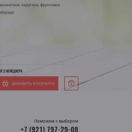
ароматное, округлое, фруктовое
Белое сухое
айррада
Белое полусухое
я Штирия
яя Австрия
ИЯ У МЕНЕДЖЕРА
ДОБАВИТЬ В КОРЗИНУ
Поможем с выбором
+7 (921) 797-29-08