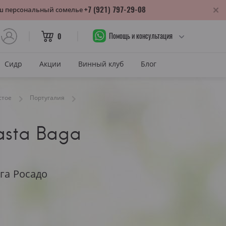
+7 (921) 797-29-08
аш персональный сомелье
Помощь и консультация
0
Сидр
Акции
Винный клуб
Блог
САХАР
стое
Португалия
Сухое
Casta Baga
лика
Полусухое
нодарский край
Полусладкое
м
Сладкое
га Росадо
САХАР И ЦВЕТ
тия
Красное сухое
змараули
Красное полусухое