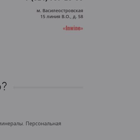
м. Василеостровская
15 линия В.О., д. 58
«Inwine»
о?
 минералы. Персональная