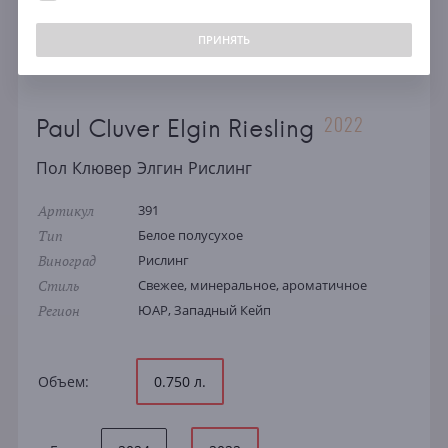
ПРИНЯТЬ
2022
Paul Cluver Elgin Riesling
Пол Клювер Элгин Рислинг
Артикул
391
Тип
Белое полусухое
Виноград
Рислинг
Стиль
Свежее, минеральное, ароматичное
Регион
ЮАР, Западный Кейп
Объем:
0.750 л.