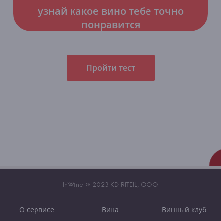
узнай какое вино тебе точно
понравится
Пройти тест
InWine © 2023 KD RITEIL, OOO
О сервисе
Вина
Винный клуб