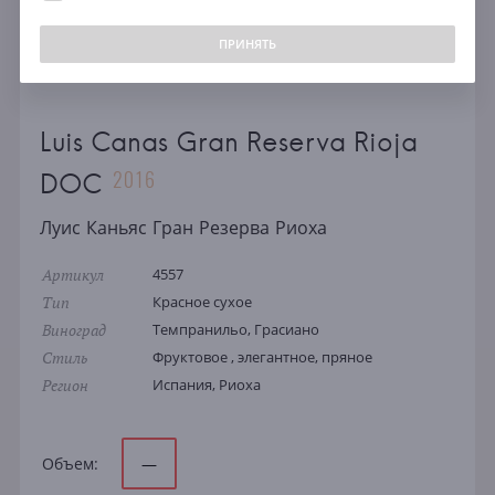
ПРИНЯТЬ
Luis Canas Gran Reserva Rioja
2016
DOC
Луис Каньяс Гран Резерва Риоха
Артикул
4557
Тип
Красное сухое
Виноград
Темпранильо, Грасиано
Стиль
Фруктовое , элегантное, пряное
Регион
Испания, Риоха
Объем:
—