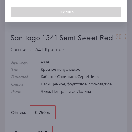
ПРИНЯТЬ
2017
Santiago 1541 Semi Sweet Red
Сантьяго 1541 Красное
Артикул
4804
Тип
Красное полусладкое
Виноград
Каберне Совиньон, Сира/Шираз
Стиль
Насыщенное, фруктовое, полусладкое
Регион
Чили, Центральная Долина
Объем:
0.750 л.