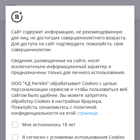
18+
0
Сайт содержит информацию, не рекомендованную
Вино
Красное
Полусладкое
Чили
Да
Нет
Ваш город Москва ?
для лиц, не достигших совершеннолетнего возраста.
Santiago 1541 Semi Sweet Red
Для доступа на сайт подтвердите, пожалуйста, свое
совершеннолетие.
Сведения, размещенные на сайте, носят
исключительно информационный характер и
предназначены только для личного использования.
ООО "КД Ритейл" обрабатывает Cookies с целью
персонализации сервисов и чтобы пользоваться веб-
сайтом было удобнее. Вы можете запретить
обработку Cookies в настройках браузера.
Пожалуйста, ознакомьтесь с политикой
конфиденциальности на этой
странице
.
Мне исполнилось 18 лет
Я согласен с
условиями использования Cookies