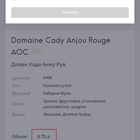
ПРИНЯТЬ
Domaine Cady Anjou Rouge
2017
AOC
Домен Кади Анжу Руж
Артикул
6498
Тип
Красное сухое
Виноград
Каберне Фран
Зрелое, фруктовое, утонченное,
Стиль
шелковистое, щедрое
Регион
Франция, Долина Луары
Объем:
0.75 л.