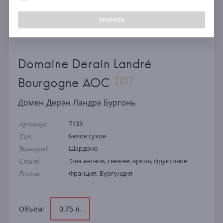
ПРИНЯТЬ
Domaine Derain Landré
2017
Bourgogne AOC
Домен Дерэн Ландрэ Бургонь
Артикул
7133
Тип
Белое сухое
Виноград
Шардоне
Стиль
Элегантное, свежее, яркое, фруктовое
Регион
Франция, Бургундия
Объем:
0.75 л.