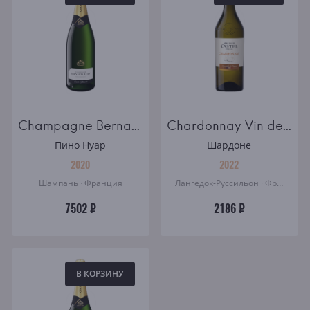
Champagne Bernard Remy Carte Blanche brut
Chardonnay Vin de France Maison Castel
Пино Нуар
Шардоне
2020
2022
Шампань · Франция
Лангедок-Руссильон · Франция
7502 ₽
2186 ₽
В КОРЗИНУ