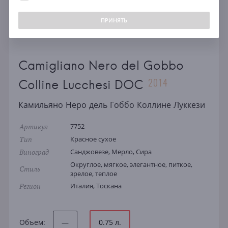
ПРИНЯТЬ
Camigliano Nero del Gobbo
2014
Colline Lucchesi DOC
Камильяно Неро дель Гоббо Коллине Луккези
Артикул
7752
Тип
Красное сухое
Виноград
Санджовезе, Мерло, Сира
Округлое, мягкое, элегантное, питкое,
Стиль
зрелое, теплое
Регион
Италия, Тоскана
Объем:
—
0.75 л.