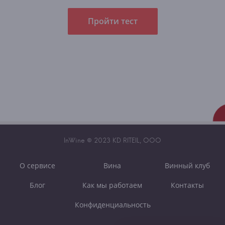
Пройти тест
InWine © 2023 KD RITEIL, OOO
О сервисе
Вина
Винный клуб
Блог
Как мы работаем
Контакты
Конфиденциальность