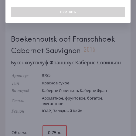
ПРИНЯТЬ
Boekenhoutskloof Franschhoek
2015
Cabernet Sauvignon
Букенхоутсклуф Франшхук Каберне Совиньон
Артикул
9785
Тип
Красное сухое
Виноград
Каберне Совиньон, Каберне Фран
Ароматное, фруктовое, богатое,
Стиль
элегантное
Регион
ЮАР, Западный Кейп
Объем:
0.75 л.