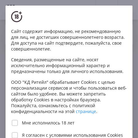
18+
0
Сайт содержит информацию, не рекомендованную
Вино
Красное
Сухое
ЮАР
Да
Нет
Ваш город Москва ?
для лиц, не достигших совершеннолетнего возраста.
Boekenhoutskloof Franschhoek Cabernet Sauvignon
Для доступа на сайт подтвердите, пожалуйста, свое
совершеннолетие.
Сведения, размещенные на сайте, носят
исключительно информационный характер и
предназначены только для личного использования.
ООО "КД Ритейл" обрабатывает Cookies с целью
персонализации сервисов и чтобы пользоваться веб-
сайтом было удобнее. Вы можете запретить
обработку Cookies в настройках браузера.
Пожалуйста, ознакомьтесь с политикой
конфиденциальности на этой
странице
.
Мне исполнилось 18 лет
Я согласен с
условиями использования Cookies