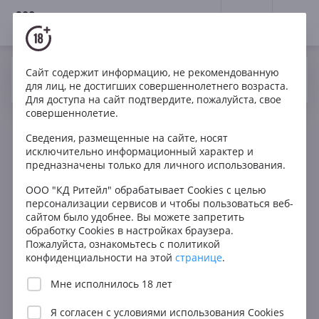
18+
0
Сайт содержит информацию, не рекомендованную
Вино
Розе
Сухое
Испания
Да
Нет
Ваш город Москва ?
для лиц, не достигших совершеннолетнего возраста.
Vicente Gandia Finca del Mar Garnacha Rosado Utiel
Для доступа на сайт подтвердите, пожалуйста, свое
Requena DO
совершеннолетие.
Сведения, размещенные на сайте, носят
исключительно информационный характер и
предназначены только для личного использования.
ООО "КД Ритейл" обрабатывает Cookies с целью
персонализации сервисов и чтобы пользоваться веб-
сайтом было удобнее. Вы можете запретить
обработку Cookies в настройках браузера.
Пожалуйста, ознакомьтесь с политикой
конфиденциальности на этой
странице
.
Мне исполнилось 18 лет
Я согласен с
условиями использования Cookies