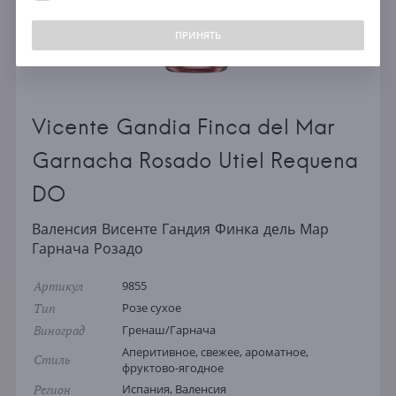
ПРИНЯТЬ
Vicente Gandia Finca del Mar
Garnacha Rosado Utiel Requena
DO
Валенсия Висенте Гандия Финка дель Мар
Гарнача Розадо
Артикул
9855
Тип
Розе сухое
Виноград
Гренаш/Гарнача
Аперитивное, свежее, ароматное,
Стиль
фруктово-ягодное
Регион
Испания, Валенсия